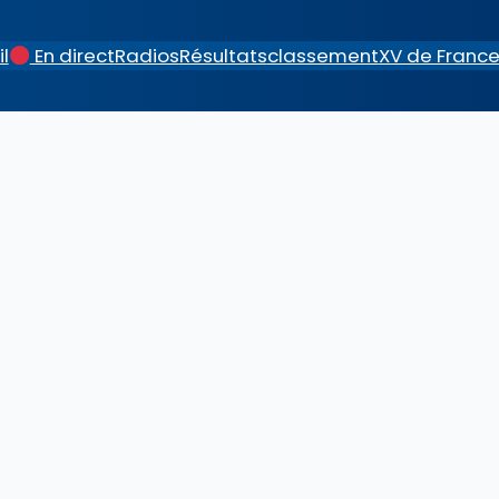
l
En direct
Radios
Résultats
classement
XV de Franc