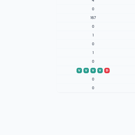
4
0
167
0
1
0
1
0
V
V
V
V
D
0
0