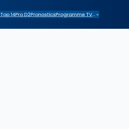
e
Top 14
Pro D2
Pronostics
Programme TV
…