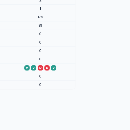
2
1
179
81
0
0
0
0
V
V
D
D
V
0
0