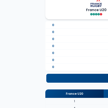
France U20
0
0
0
0
0
0
0
France U20
1