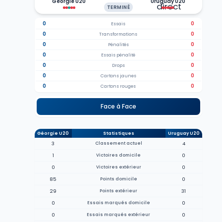
Géorgie U20
Uruguay U20
TERMINÉ
0
0
Essais
0
0
Transformations
0
0
Pénalités
0
0
Essais pénalité
0
0
Drops
0
0
Cartons jaunes
0
0
Cartons rouges
Face à Face
Géorgie U20
Statistiques
Uruguay U20
3
Classement actuel
4
1
Victoires domicile
0
0
Victoires extérieur
0
85
Points domicile
0
29
Points extérieur
31
0
Essais marqués domicile
0
0
Essais marqués extérieur
0