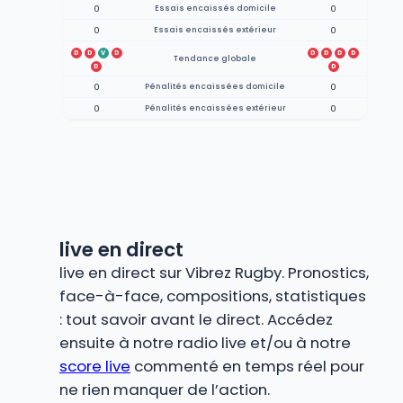
0
Essais encaissés domicile
0
0
Essais encaissés extérieur
0
D
D
V
D
D
D
D
D
Tendance globale
D
D
0
Pénalités encaissées domicile
0
0
Pénalités encaissées extérieur
0
live en direct
live en direct sur Vibrez Rugby. Pronostics,
face-à-face, compositions, statistiques
: tout savoir avant le direct. Accédez
ensuite à notre radio live et/ou à notre
score live
commenté en temps réel pour
ne rien manquer de l’action.