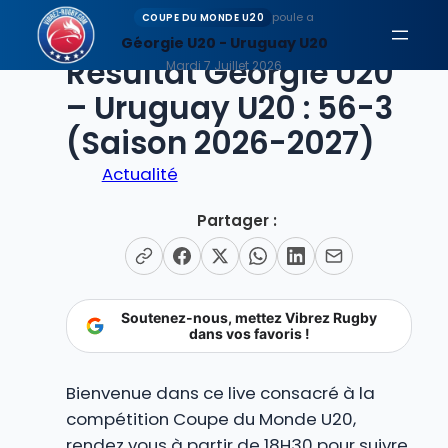
Aller
poule a
COUPE DU MONDE U20
au
Géorgie U20 - Uruguay U20
EN DIRECT
Résultat Géorgie U20
contenu
Mardi 7 Juillet 2026
– Uruguay U20 : 56-3
(Saison 2026-2027)
Actualité
Partager :
Soutenez-nous, mettez Vibrez Rugby
dans vos favoris !
Bienvenue dans ce live consacré à la
compétition Coupe du Monde U20,
rendez vous à partir de 18H30 pour suivre