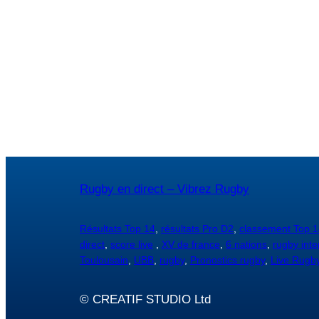
Rugby en direct – Vibrez Rugby
Résultats Top 14
,
résultats Pro D2
,
classement Top 1
direct
,
score live
,
XV de france
,
6 nations
,
rugby inte
Toulousain
,
UBB
,
rugby
,
Pronostics rugby
,
Live Rugb
© CREATIF STUDIO Ltd