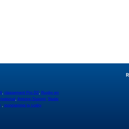
R
4
,
classement Pro D2
,
Rugby en
rnational
,
Antoine Dupont,
Stade
y
,
programme tv rugby