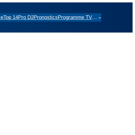
ce
Top 14
Pro D2
Pronostics
Programme TV
…