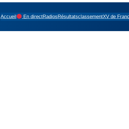
Accueil
En direct
Radios
Résultats
classement
XV de Fran