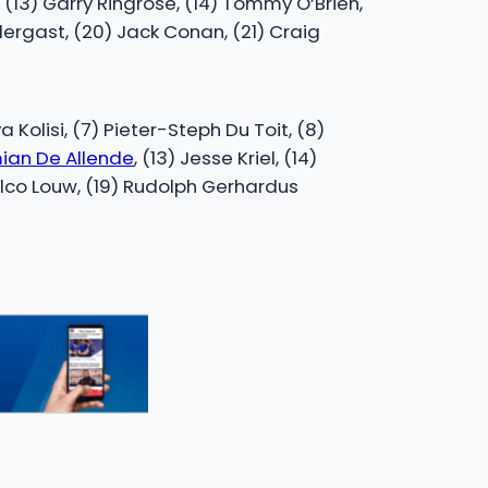
(13) Garry Ringrose, (14) Tommy O’Brien,
dergast, (20) Jack Conan, (21) Craig
a Kolisi, (7) Pieter-Steph Du Toit, (8)
an De Allende
, (13) Jesse Kriel, (14)
Wilco Louw, (19) Rudolph Gerhardus