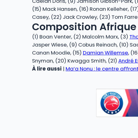
Caelan Doris, (9) Jamison Gibson-Park, (1
(15) Mack Hansen, (16) Ronan Kelleher, (1
Casey, (22) Jack Crowley, (23) Tom Farrel
Composition Afrique 
(1) Boan Venter, (2) Malcolm Marx, (3)
Th
Jasper Wiese, (9) Cobus Reinach, (10) Sa
Canan Moodie, (15)
Damian Willemse
, (1
Snyman, (20) Kwagga Smith, (21)
André E
À lire aussi
|
Ma’a Nonu : le centre affront