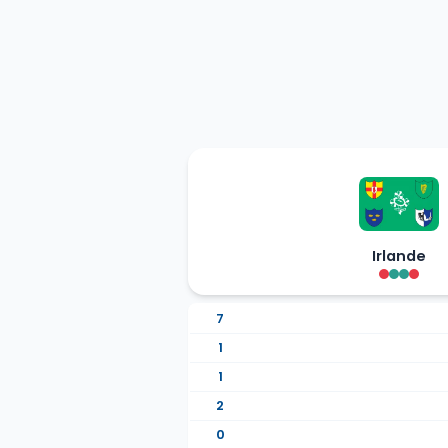
Irlande
7
1
1
2
0