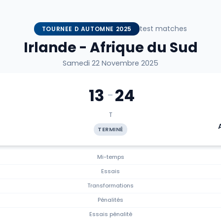
test matches
TOURNEE D AUTOMNE 2025
Irlande - Afrique du Sud
Samedi 22 Novembre 2025
13
24
-
T
TERMINÉ
Mi-temps
Essais
Transformations
Pénalités
Essais pénalité