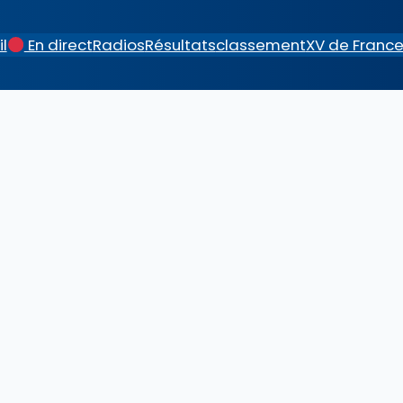
l
En direct
Radios
Résultats
classement
XV de Franc