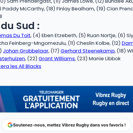
0) Sam Prendergast, (11) James Lowe, (12) Bundee Aki, 
7) Paddy McCarthy, (18) Finlay Bealham, (19) Cian Pren
l
du Sud :
omas Du Toit
, (4) Eben Etzebeth, (5) Ruan Nortje, (6) Siy
cha Feinberg-Mngomezulu, (11) Cheslin Kolbe, (12)
Dami
6)
Johan Grobbelaar
, (17)
Gerhard Steenekamp
, (18) 
sterhuizen
, (22)
Grant Williams
, (23) Manie Libbok
era les All Blacks
Soutenez-nous, mettez Vibrez Rugby dans vos favoris !