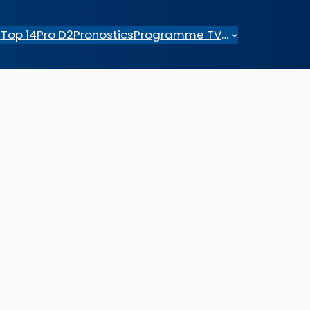
e
Top 14
Pro D2
Pronostics
Programme TV
…