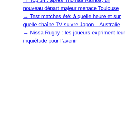
→
Top 14 : après Thomas Ramos, un
nouveau départ majeur menace Toulouse
→
Test matches été: à quelle heure et sur
quelle chaîne TV suivre Japon – Australie
→
Nissa Rugby : les joueurs expriment leur
inquiétude pour l’avenir