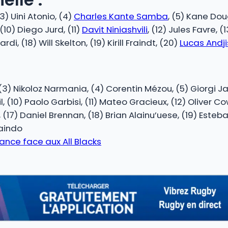
(3) Uini Atonio, (4)
Charles Kante Samba
, (5) Kane Dou
 (10) Diego Jurd, (11)
Davit Niniashvili
, (12) Jules Favre, 
di, (18) Will Skelton, (19) Kirill Fraindt, (20)
Lucas Andj
:
 (3) Nikoloz Narmania, (4) Corentin Mézou, (5) Giorgi 
l, (10) Paolo Garbisi, (11) Mateo Gracieux, (12) Oliver C
, (17) Daniel Brennan, (18) Brian Alainu’uese, (19) Este
aindo
lance face aux All Blacks