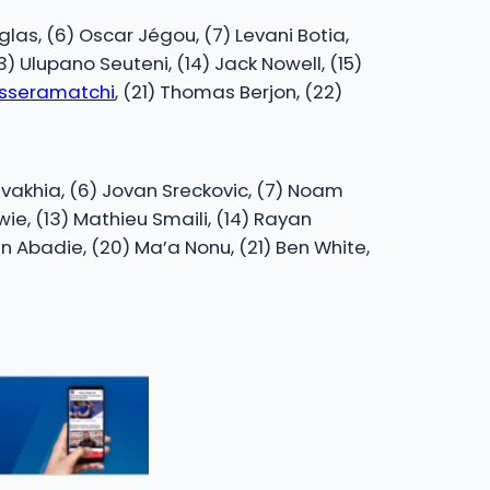
glas, (6) Oscar Jégou, (7) Levani Botia,
(13) Ulupano Seuteni, (14) Jack Nowell, (15)
isseramatchi
, (21) Thomas Berjon, (22)
Javakhia, (6) Jovan Sreckovic, (7) Noam
owie, (13) Mathieu Smaili, (14) Rayan
ban Abadie, (20) Ma’a Nonu, (21) Ben White,