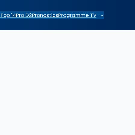
e
Top 14
Pro D2
Pronostics
Programme TV
…