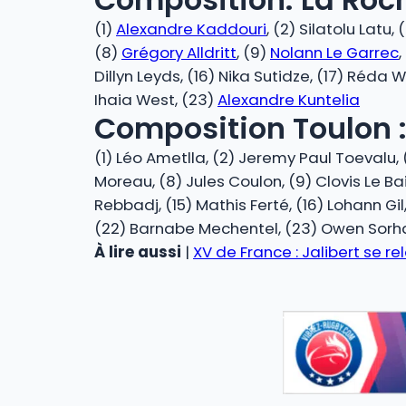
(1)
Alexandre Kaddouri
, (2) Silatolu Latu, 
(8)
Grégory Alldritt
, (9)
Nolann Le Garrec
,
Dillyn Leyds, (16) Nika Sutidze, (17) Réda War
Ihaia West, (23)
Alexandre Kuntelia
Composition Toulon 
(1) Léo Ametlla, (2) Jeremy Paul Toevalu,
Moreau, (8) Jules Coulon, (9) Clovis Le Bai
Rebbadj, (15) Mathis Ferté, (16) Lohann Gil
(22) Barnabe Mechentel, (23) Owen Sorh
À lire aussi
|
XV de France : Jalibert se re