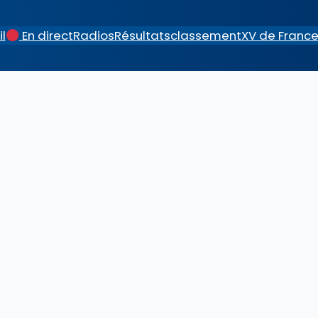
l
En direct
Radios
Résultats
classement
XV de Franc