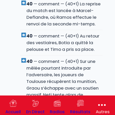
40
— comment — (40+1) La reprise
du match est lancée à Marcel-
Deflandre, où Ramos effectue le
renvoi de la seconde mi-temps.
40
— comment — (40+1) Au retour
des vestiaires, Botia a quitté la
pelouse et Timo a pris sa place.
40
— comment — (40+1) Sur une
mêlée pourtant introduite par
l’adversaire, les joueurs de
Toulouse récupèrent la munition,
Graou s’échappe avec un soutien
massif, Neti tente alors de
conclure en franchissant l’en-but
sans réussir à écraser le ballon, et
Accueil
En Direct
Radios
Résultats
Autres
la sirène renvoie tout le monde