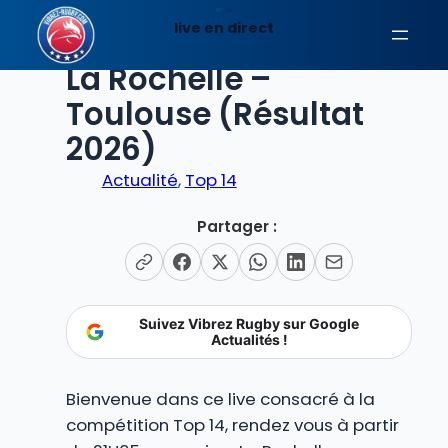
Aller
live en direct
au
EN DIRECT
contenu
La Rochelle –
Toulouse (Résultat
2026)
Actualité
, 
Top 14
Partager :
Suivez Vibrez Rugby sur Google
Actualités !
Bienvenue dans ce live consacré à la
compétition Top 14, rendez vous à partir