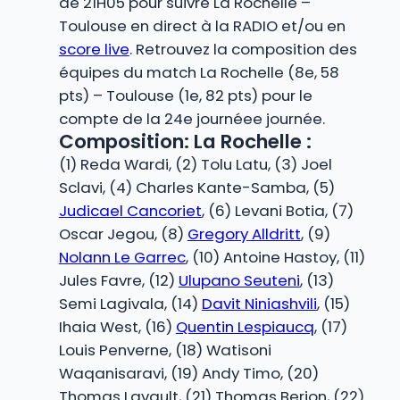
de 21H05 pour suivre La Rochelle –
Toulouse en direct à la RADIO et/ou en
score live
. Retrouvez la composition des
équipes du match La Rochelle (8e, 58
pts) – Toulouse (1e, 82 pts) pour le
compte de la 24e journéee journée.
Composition: La Rochelle :
(1) Reda Wardi, (2) Tolu Latu, (3) Joel
Sclavi, (4) Charles Kante-Samba, (5)
Judicael Cancoriet
, (6) Levani Botia, (7)
Oscar Jegou, (8)
Gregory Alldritt
, (9)
Nolann Le Garrec
, (10) Antoine Hastoy, (11)
Jules Favre, (12)
Ulupano Seuteni
, (13)
Semi Lagivala, (14)
Davit Niniashvili
, (15)
Ihaia West, (16)
Quentin Lespiaucq
, (17)
Louis Penverne, (18) Watisoni
Waqanisaravi, (19) Andy Timo, (20)
Thomas Lavault, (21) Thomas Berjon, (22)