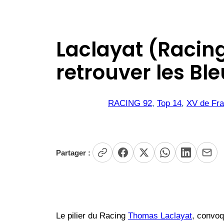
Laclayat (Racin
retrouver les Bl
RACING 92
, 
Top 14
, 
XV de Fr
Partager :
Le pilier du Racing
Thomas Laclayat
, convoq