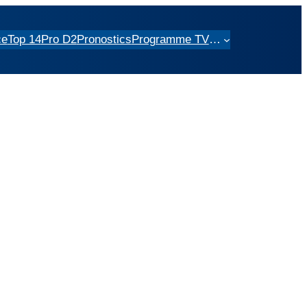
ce
Top 14
Pro D2
Pronostics
Programme TV
…