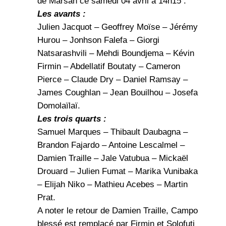
de Marsan ce samedi 04 avril à 14h15 :
Les avants :
Julien Jacquot – Geoffrey Moïse – Jérémy
Hurou – Jonhson Falefa – Giorgi
Natsarashvili – Mehdi Boundjema – Kévin
Firmin – Abdellatif Boutaty – Cameron
Pierce – Claude Dry – Daniel Ramsay –
James Coughlan – Jean Bouilhou – Josefa
Domolaïlaï.
Les trois quarts :
Samuel Marques – Thibault Daubagna –
Brandon Fajardo – Antoine Lescalmel –
Damien Traille – Jale Vatubua – Mickaël
Drouard – Julien Fumat – Marika Vunibaka
– Elijah Niko – Mathieu Acebes – Martin
Prat.
A noter le retour de Damien Traille, Campo
blessé est remplacé par Firmin et Solofuti