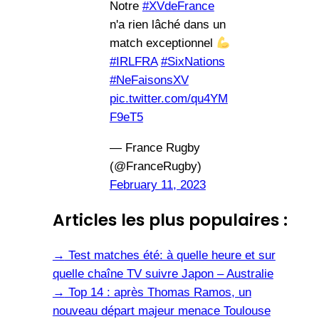
Notre
#XVdeFrance
n'a rien lâché dans un
match exceptionnel
#IRLFRA
#SixNations
#NeFaisonsXV
pic.twitter.com/qu4YM
F9eT5
— France Rugby
(@FranceRugby)
February 11, 2023
Articles les plus populaires :
→
Test matches été: à quelle heure et sur
quelle chaîne TV suivre Japon – Australie
→
Top 14 : après Thomas Ramos, un
nouveau départ majeur menace Toulouse