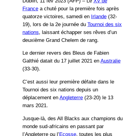
Dublin, 11 fév 2023 (AFP) – Le
XV de
France
a chuté pour la première fois après
quatorze victoires, samedi en
Irlande
(32-
19), lors de la 2e journée du
Tournoi des six
nations
, laissant échapper ses rêves d’un
deuxième Grand Chelem de rang.
Le dernier revers des Bleus de Fabien
Galthié datait du 17 juillet 2021 en
Australie
(33-30).
C’est aussi leur première défaite dans le
Tournoi des six nations depuis un
déplacement en
Angleterre
(23-20) le 13
mars 2021.
Jusque-là, des All Blacks aux champions du
monde sud-africains en passant par
l’Angleterre ou l’
Ecosse
, toutes les plus