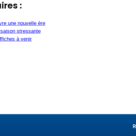
ires :
vre une nouvelle ère
saison stressante
fiches à venir
R