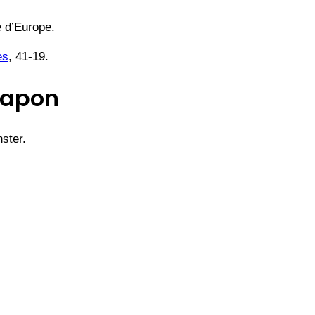
e d’Europe.
es
, 41-19.
Japon
nster.