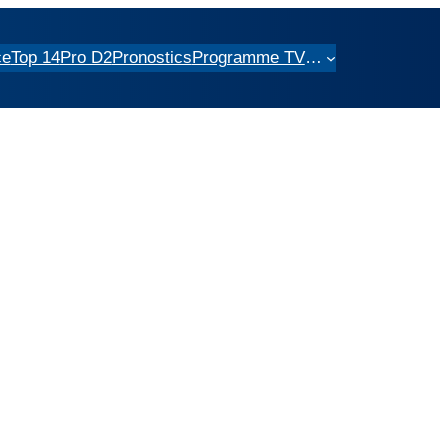
ce
Top 14
Pro D2
Pronostics
Programme TV
…