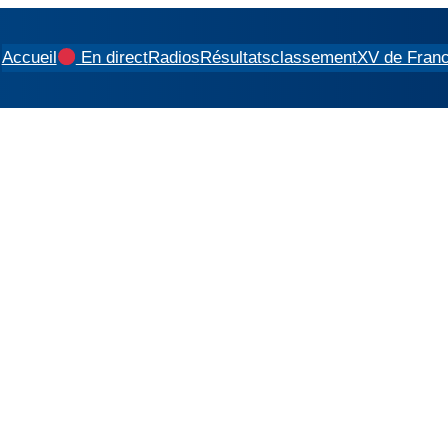
Accueil
En direct
Radios
Résultats
classement
XV de Fran