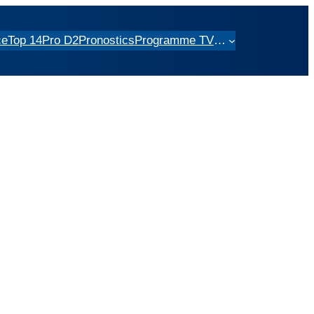
ce
Top 14
Pro D2
Pronostics
Programme TV
…