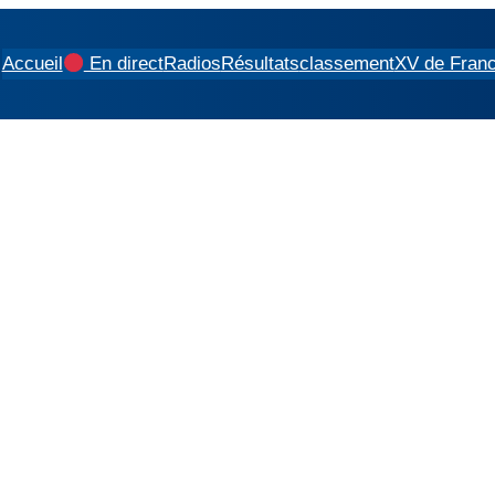
Accueil
En direct
Radios
Résultats
classement
XV de Fran