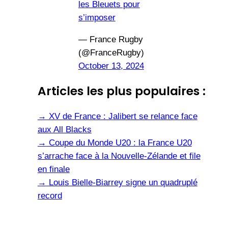
les Bleuets pour
s’imposer
— France Rugby
(@FranceRugby)
October 13, 2024
Articles les plus populaires :
→
XV de France : Jalibert se relance face
aux All Blacks
→
Coupe du Monde U20 : la France U20
s’arrache face à la Nouvelle-Zélande et file
en finale
→
Louis Bielle-Biarrey signe un quadruplé
record