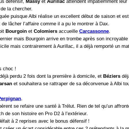
us défensif,
Massy
et
Aurillac
attendent impatiemment leur 1
 de la chercher.
e puisque Albi réalise un excellent début de saison et est l
t de lâcher l’affaire comme il a pu le montrer à Dax.
oit
Bourgoin
et
Colomiers
accueille
Carcassonne
.
dernier mais Bourgoin arrive en trombe après son incroyabl
icile mais contrairement à Aurillac, il a déjà remporté un m
 choc !
 déjà perdu 2 fois dont la première à domicile, et
Béziers
déjà
arsan
et souhaitera se rattraper de sa déconvenue à Albi to
Perpignan
.
èrent se refaire une santé à Trélut. Rien de tel qu’un affro
h de son histoire en Pro D2 à l’extérieur.
éfait à 2 reprises avec le bonus défensif !
it créer un écart considérable entre ces 2 prétendants à la 