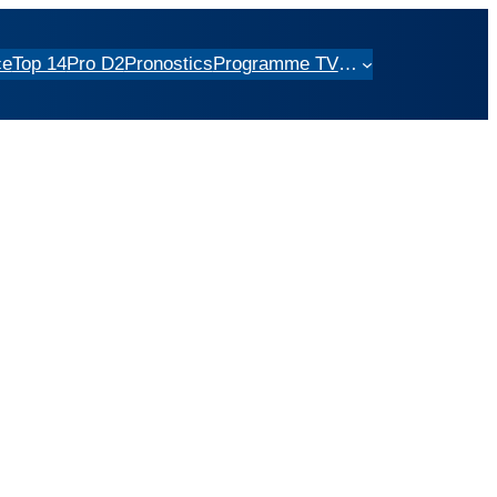
ce
Top 14
Pro D2
Pronostics
Programme TV
…