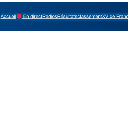
Accueil
En direct
Radios
Résultats
classement
XV de Fran