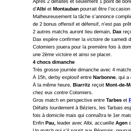
Après 2 défaites et seulement 1 point de bon
d’
Albi
et
Montauban
pourrait être l’occasion
Malheureusement la tâche s’annonce compliqué
de 2 bonus offensif et défensif, n’est pas prê
2 autres matchs auront lieu demain,
Dax
reç
Dax espère confirmer la victoire de samedi 
Colomiers jouera pour la première fois à dom
une 2ème victoire et ainsi se placer.
4 chocs dimanche
Très grosse journée dimanche avec 4 matchs
À 15h, derby explosif entre
Narbonne
, qui a
À la même heure,
Biarritz
reçoit
Mont-de-M
chez eux contre Colomiers.
Gros match en perspective entre
Tarbes
et
Défaits lourdement à Béziers, les Tarbais esp
fois à domicile mais qui connaîtra le 1er matc
Enfin
Pau,
leader avec Albi, accueille
Agen
d
Un match qui s’il sourit aux Béarnais, pourra