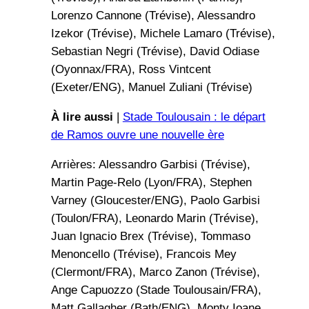
Lorenzo Cannone (Trévise), Alessandro
Izekor (Trévise), Michele Lamaro (Trévise),
Sebastian Negri (Trévise), David Odiase
(Oyonnax/FRA), Ross Vintcent
(Exeter/ENG), Manuel Zuliani (Trévise)
À lire aussi
|
Stade Toulousain : le départ
de Ramos ouvre une nouvelle ère
Arrières: Alessandro Garbisi (Trévise),
Martin Page-Relo (Lyon/FRA), Stephen
Varney (Gloucester/ENG), Paolo Garbisi
(Toulon/FRA), Leonardo Marin (Trévise),
Juan Ignacio Brex (Trévise), Tommaso
Menoncello (Trévise), Francois Mey
(Clermont/FRA), Marco Zanon (Trévise),
Ange Capuozzo (Stade Toulousain/FRA),
Matt Gallagher (Bath/ENG), Monty Ioane