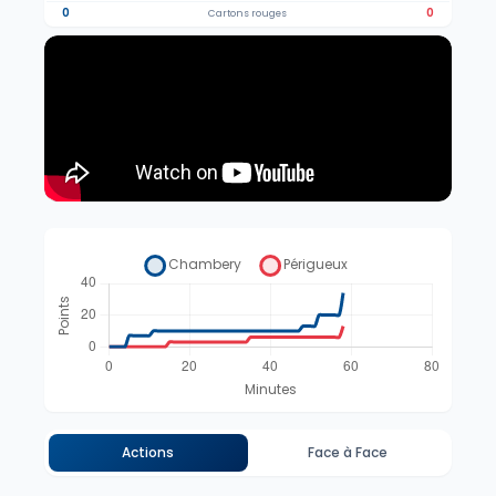
0
0
Cartons rouges
Actions
Face à Face