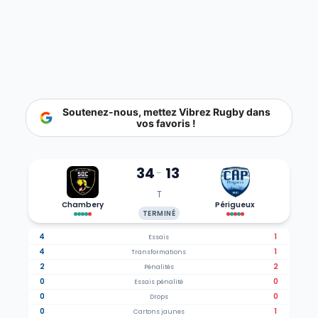
Soutenez-nous, mettez Vibrez Rugby dans
vos favoris !
34
13
-
T
Chambery
Périgueux
TERMINÉ
4
1
Essais
4
1
Transformations
2
2
Pénalités
0
0
Essais pénalité
0
0
Drops
0
1
Cartons jaunes