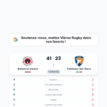
Soutenez-nous, mettez Vibrez Rugby dans
vos favoris !
41
23
-
T
Bievre St Geoirs
Palavas-les-Flots
TERMINÉ
4
2
Essais
2
2
Transformations
5
3
Pénalités
0
0
Essais pénalité
0
0
Drops
1
2
Cartons jaunes