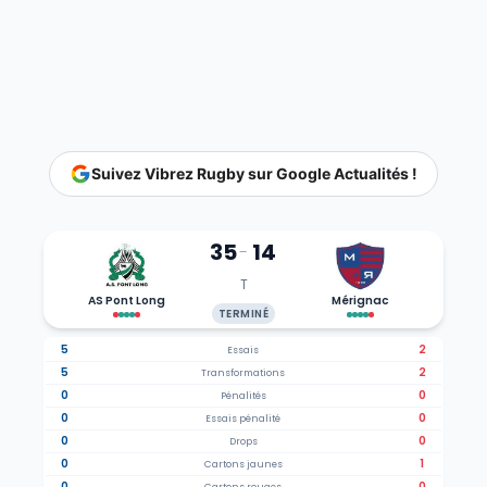
Suivez Vibrez Rugby sur Google Actualités !
35
14
-
T
AS Pont Long
Mérignac
TERMINÉ
5
2
Essais
5
2
Transformations
0
0
Pénalités
0
0
Essais pénalité
0
0
Drops
0
1
Cartons jaunes
0
0