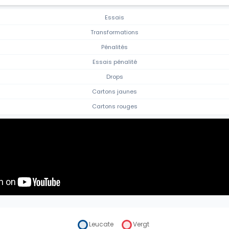
Essais
Transformations
Pénalités
Essais pénalité
Drops
Cartons jaunes
Cartons rouges