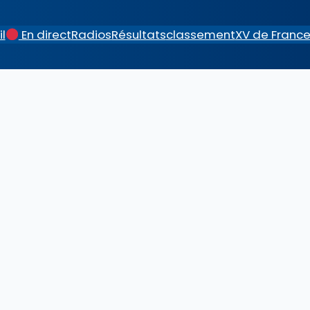
l
En direct
Radios
Résultats
classement
XV de Franc