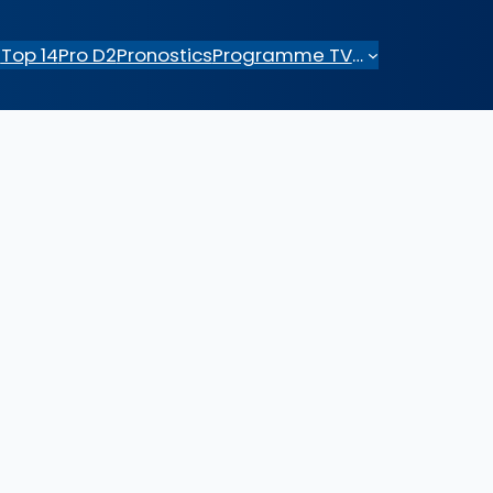
e
Top 14
Pro D2
Pronostics
Programme TV
…