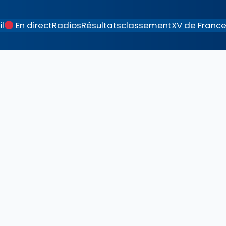
l
En direct
Radios
Résultats
classement
XV de Franc