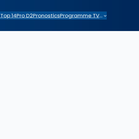
e
Top 14
Pro D2
Pronostics
Programme TV
…