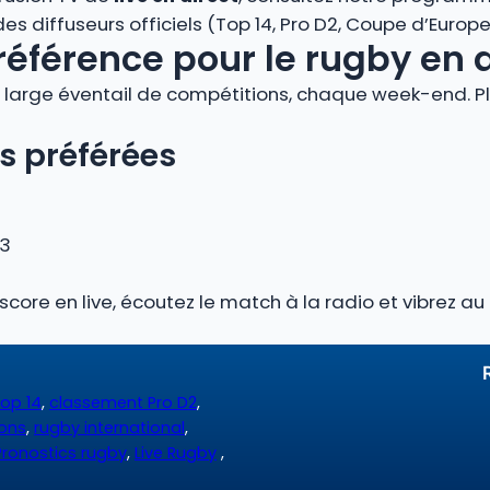
 diffuseurs officiels (Top 14, Pro D2, Coupe d’Europe, 
référence pour le rugby en 
large éventail de compétitions, chaque week-end. Plo
s préférées
 3
 score en live, écoutez le match à la radio et vibrez 
op 14
,
classement Pro D2
,
ions
,
rugby international
,
Pronostics rugby
,
Live Rugby
,