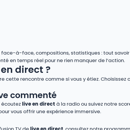
s, face-à-face, compositions, statistiques : tout savoi
enté en temps réel pour ne rien manquer de l’action.
en direct ?
vre cette rencontre comme si vous y étiez. Choisissez 
 live commenté
, écoutez
live en direct
à la radio ou suivez notre score
pour vous offrir une expérience immersive.
ffusion TV de
live en direct
, consultez notre programm