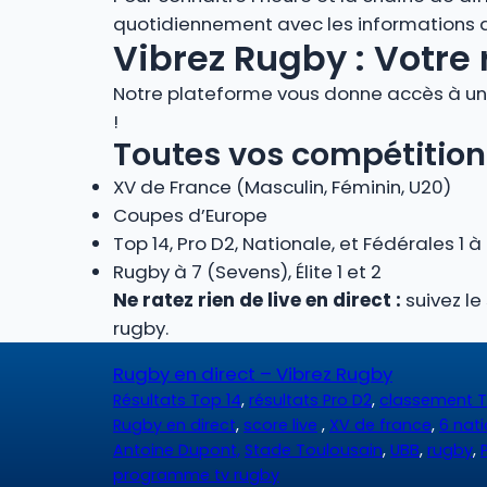
quotidiennement avec les informations des
Vibrez Rugby : Votre 
Notre plateforme vous donne accès à un 
!
Toutes vos compétition
XV de France (Masculin, Féminin, U20)
Coupes d’Europe
Top 14, Pro D2, Nationale, et Fédérales 1 à
Rugby à 7 (Sevens), Élite 1 et 2
Ne ratez rien de live en direct :
suivez le
rugby.
Rugby en direct – Vibrez Rugby
Résultats Top 14
,
résultats Pro D2
,
classement T
Rugby en direct
,
score live
,
XV de france
,
6 nat
Antoine Dupont,
Stade Toulousain
,
UBB
,
rugby
,
programme tv rugby