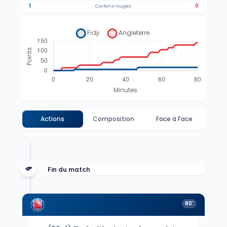
1
0
Cartons rouges
Actions
Composition
Face à Face
Fin du match
80'