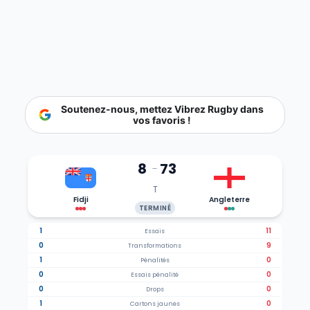
Soutenez-nous, mettez Vibrez Rugby dans
vos favoris !
8
73
-
T
Fidji
Angleterre
TERMINÉ
1
11
Essais
0
9
Transformations
1
0
Pénalités
0
0
Essais pénalité
0
0
Drops
1
0
Cartons jaunes