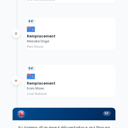
54'
Remplacement
Mesake Doge
Peni Ravai
54'
Remplacement
Eroni Mawi
Livai Natave
53'
Au terme d’un maul dévastateur qui fissure