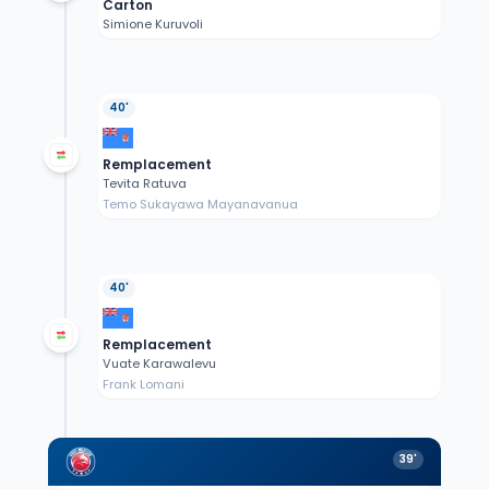
Carton
Simione Kuruvoli
40'
Remplacement
Tevita Ratuva
Temo Sukayawa Mayanavanua
40'
Remplacement
Vuate Karawalevu
Frank Lomani
39'