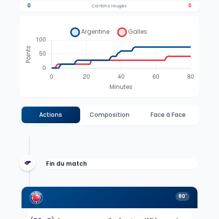
0
0
Cartons rouges
Actions
Composition
Face à Face
Fin du match
80'