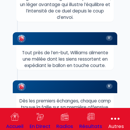
un léger avantage qui illustre l’équilibre et
l’intensité de ce duel depuis le coup
d’envoi.
11'
Tout près de l’en-but, Williams alimente
une mêlée dont les siens ressortent en
expédiant le ballon en touche courte.
9'
Dès les premiers échanges, chaque camp
trouve la faille sur sa première offensive,
puis la puissance du paquet argentin
impose un long temps fort qui ramène les
Accueil
En Direct
Radios
Résultats
Autres
Pumas à proximité immédiate de l’en-but