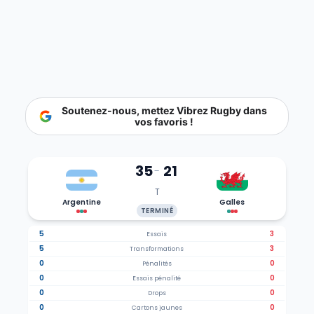
Soutenez-nous, mettez Vibrez Rugby dans
vos favoris !
35
21
-
T
Argentine
Galles
TERMINÉ
5
3
Essais
5
3
Transformations
0
0
Pénalités
0
0
Essais pénalité
0
0
Drops
0
0
Cartons jaunes