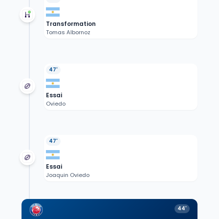
Transformation
Tomas Albornoz
47'
Essai
Oviedo
47'
Essai
Joaquin Oviedo
44'