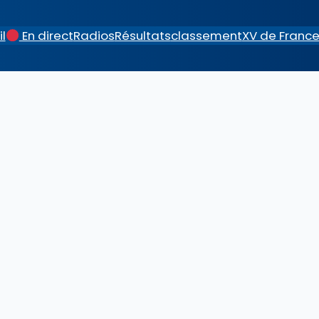
l
En direct
Radios
Résultats
classement
XV de Franc