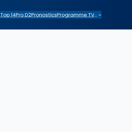
e
Top 14
Pro D2
Pronostics
Programme TV
…