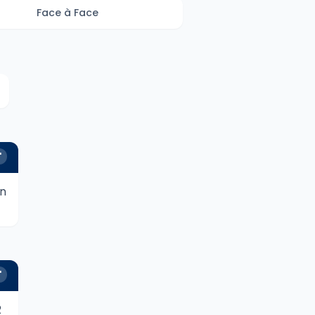
Face à Face
'
un
'
2