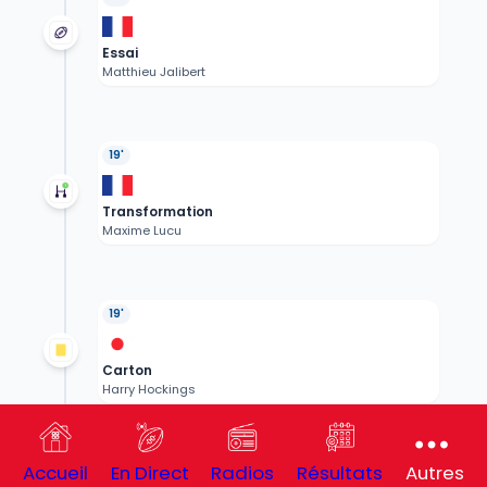
Essai
Matthieu Jalibert
19'
Transformation
Maxime Lucu
19'
Carton
Harry Hockings
18'
Accueil
En Direct
Radios
Résultats
Autres