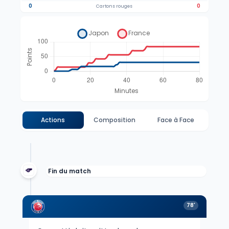
0
0
Cartons rouges
Actions
Composition
Face à Face
Fin du match
78'