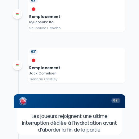
63'
Remplacement
Ryunosuke Ito
Shunsuke Uenobo
63'
Remplacement
Jack Cornelsen
Tiennan Costley
62'
Les joueurs rejoignent une ultime
interruption dédiée à l’hydratation avant
d’aborder la fin de la partie.