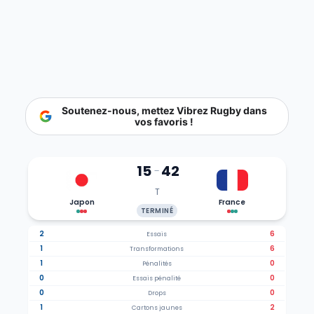
Soutenez-nous, mettez Vibrez Rugby dans
vos favoris !
15
42
-
T
Japon
France
TERMINÉ
2
6
Essais
1
6
Transformations
1
0
Pénalités
0
0
Essais pénalité
0
0
Drops
1
2
Cartons jaunes