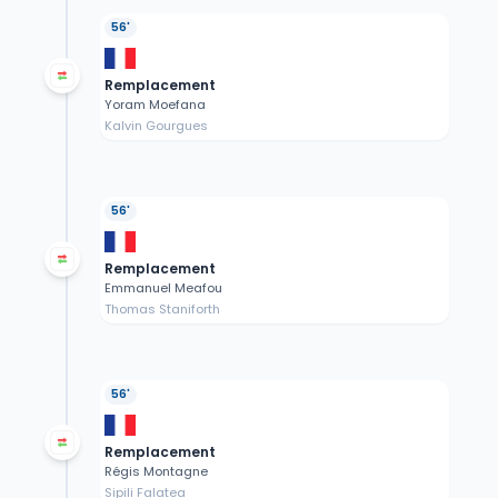
56'
Remplacement
Yoram Moefana
Kalvin Gourgues
56'
Remplacement
Emmanuel Meafou
Thomas Staniforth
56'
Remplacement
Régis Montagne
Sipili Falatea