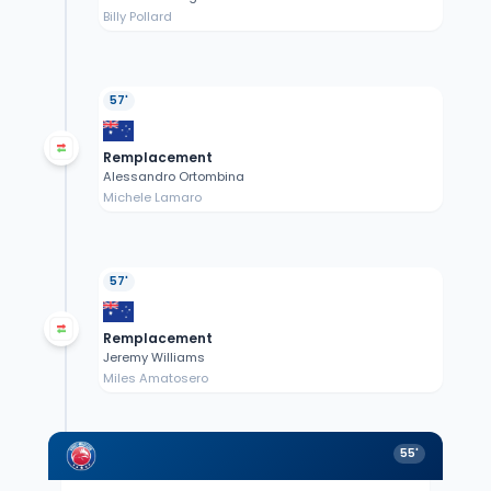
Billy Pollard
57'
Remplacement
Alessandro Ortombina
Michele Lamaro
57'
Remplacement
Jeremy Williams
Miles Amatosero
55'