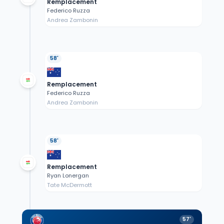
Remplacement
Federico Ruzza
Andrea Zambonin
58'
Remplacement
Federico Ruzza
Andrea Zambonin
58'
Remplacement
Ryan Lonergan
Tate McDermott
57'