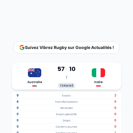
Suivez Vibrez Rugby sur Google Actualités !
57
10
-
T
Australie
Italie
TERMINÉ
9
2
Essais
6
0
Transformations
0
0
Pénalités
0
0
Essais pénalité
0
0
Drops
0
0
Cartons jaunes
0
1