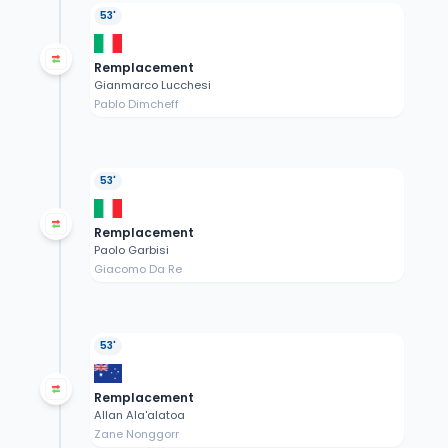
53'
Remplacement
Gianmarco Lucchesi
Pablo Dimcheff
53'
Remplacement
Paolo Garbisi
Giacomo Da Re
53'
Remplacement
Allan Ala'alatoa
Zane Nonggorr