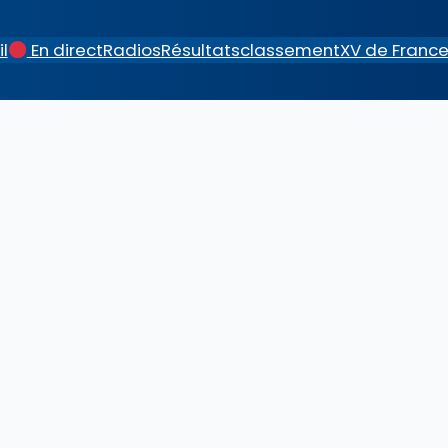
l
En direct
Radios
Résultats
classement
XV de Franc