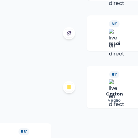
62'
Essai
61'
Carton
Veglio
58'