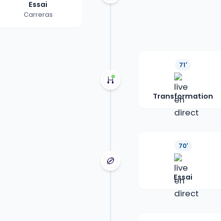
Essai
Carreras
71'
Transformation
70'
Essai