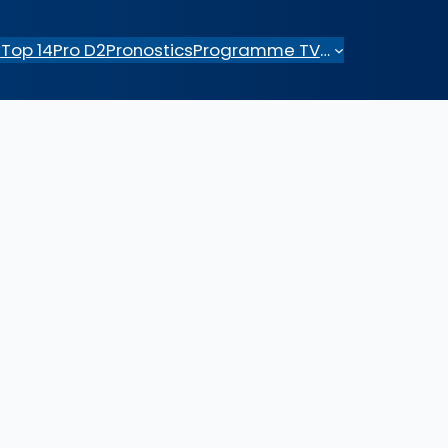
e
Top 14
Pro D2
Pronostics
Programme TV
…