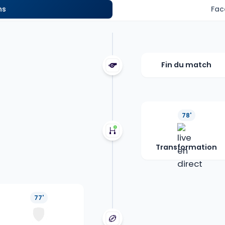
ns
Fac
Fin du match
78'
Transformation
77'