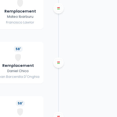
Remplacement
Mateo Ibarburu
Francisco Lawlor
58'
Remplacement
Daniel Chico
oan Barcenilla D'Onghia
58'