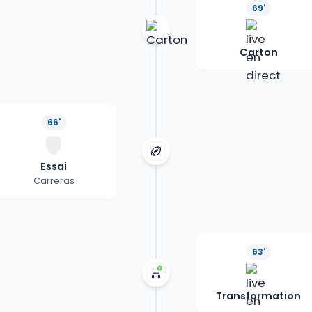
69'
Carton
66'
Essai
Carreras
63'
Transformation