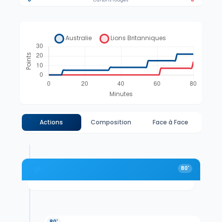
Cartons rouges
Actions
Composition
Face à Face
80'
80'