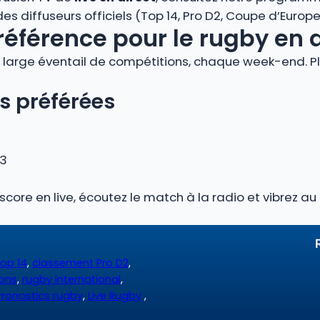
 diffuseurs officiels (Top 14, Pro D2, Coupe d’Europe, 
référence pour le rugby en 
large éventail de compétitions, chaque week-end. Plo
s préférées
 3
 score en live, écoutez le match à la radio et vibrez 
op 14
,
classement Pro D2
,
ions
,
rugby international
,
Pronostics rugby
,
Live Rugby
,