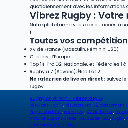
quotidiennement avec les informations des
Vibrez Rugby : Votre 
Notre plateforme vous donne accès à un 
!
Toutes vos compétition
XV de France (Masculin, Féminin, U20)
Coupes d’Europe
Top 14, Pro D2, Nationale, et Fédérales 1 à
Rugby à 7 (Sevens), Élite 1 et 2
Ne ratez rien de live en direct :
suivez le
rugby.
Rugby en direct – Vibrez Rugby
Résultats Top 14
,
résultats Pro D2
,
classement T
Rugby en direct
,
score live
,
XV de france
,
6 nat
Antoine Dupont,
Stade Toulousain
,
UBB
,
rugby
,
programme tv rugby