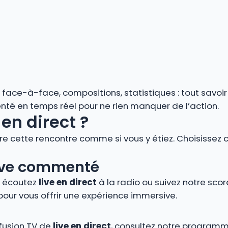
s, face-à-face, compositions, statistiques : tout savoi
enté en temps réel pour ne rien manquer de l’action.
en direct ?
vre cette rencontre comme si vous y étiez. Choisissez 
 live commenté
, écoutez
live en direct
à la radio ou suivez notre score
pour vous offrir une expérience immersive.
ffusion TV de
live en direct
, consultez notre programm