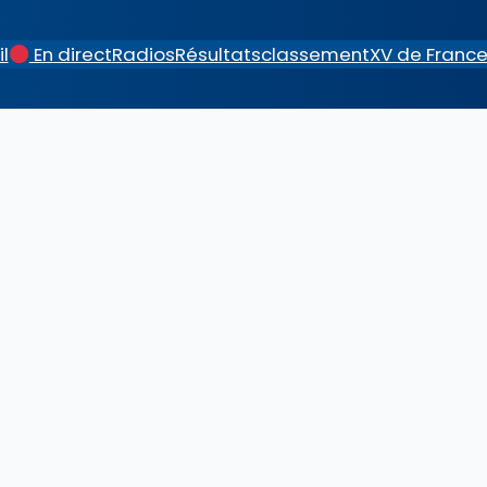
l
En direct
Radios
Résultats
classement
XV de Franc