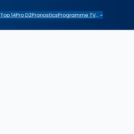
e
Top 14
Pro D2
Pronostics
Programme TV
…