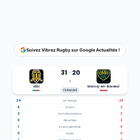
Suivez Vibrez Rugby sur Google Actualités !
31
20
-
T
Albi
Marcq-en-Barœul
TERMINÉ
24
20
Mi-temps
4
2
Essais
2
2
Transformations
0
2
Pénalités
1
0
Essais pénalité
0
0
Drops
1
2