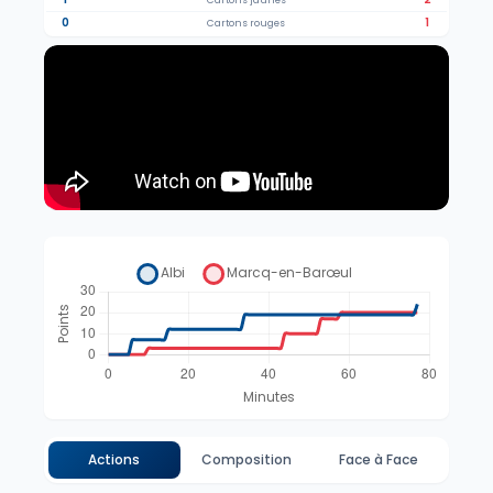
Cartons jaunes
0
1
Cartons rouges
Actions
Composition
Face à Face