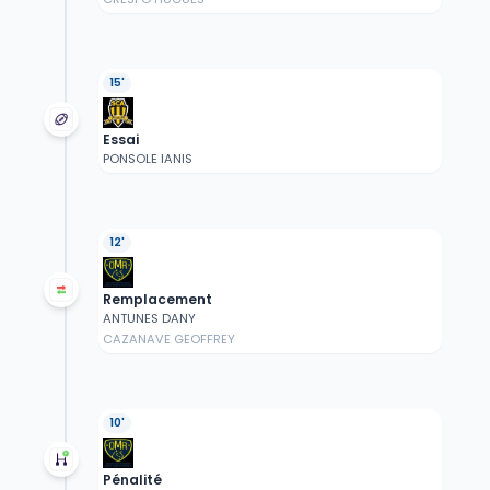
15'
Essai
PONSOLE IANIS
12'
Remplacement
ANTUNES DANY
CAZANAVE GEOFFREY
10'
Pénalité