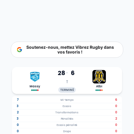
Soutenez-nous, mettez Vibrez Rugby dans
vos favoris !
28
6
-
T
Massy
Albi
TERMINÉ
7
6
Mi-temps
3
0
Essais
2
0
Transformations
3
2
Pénalités
0
0
Essais pénalité
0
0
Drops