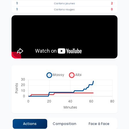
1
2
Cartons jaunes
1
0
Cartons rouges
Actions
Composition
Face à Face