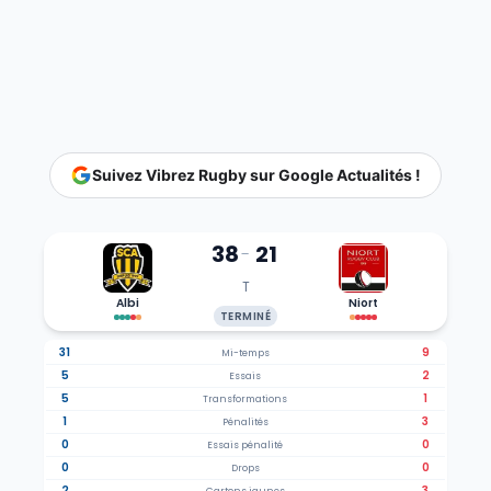
Suivez Vibrez Rugby sur Google Actualités !
38
21
-
T
Albi
Niort
TERMINÉ
31
9
Mi-temps
5
2
Essais
5
1
Transformations
1
3
Pénalités
0
0
Essais pénalité
0
0
Drops
2
3