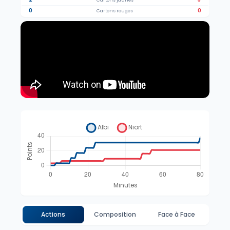
Cartons jaunes
0
0
Cartons rouges
Actions
Composition
Face à Face