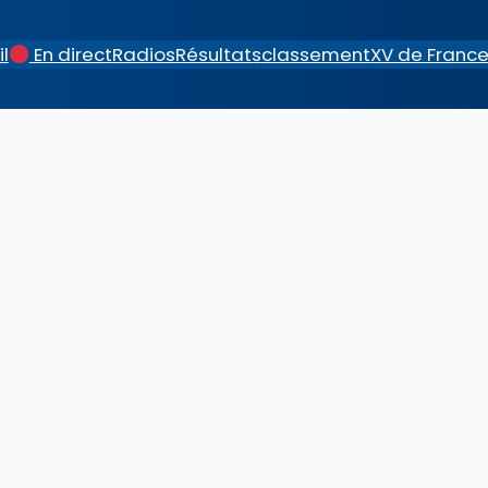
l
En direct
Radios
Résultats
classement
XV de Franc