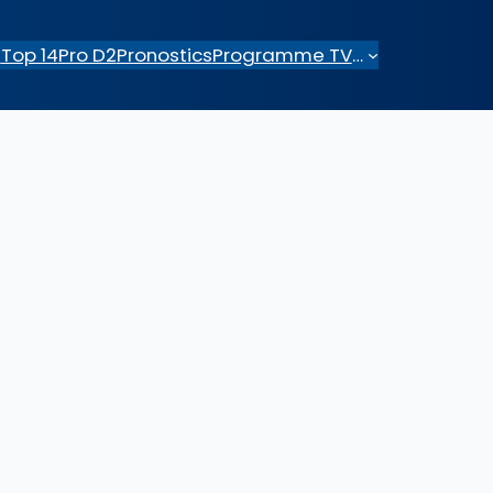
e
Top 14
Pro D2
Pronostics
Programme TV
…