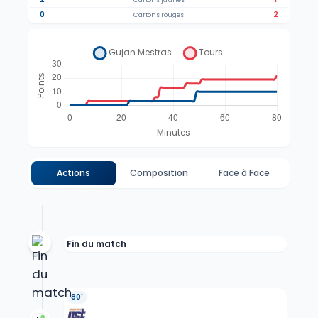
Cartons jaunes
0
2
Cartons rouges
Actions
Composition
Face à Face
Fin du match
80'