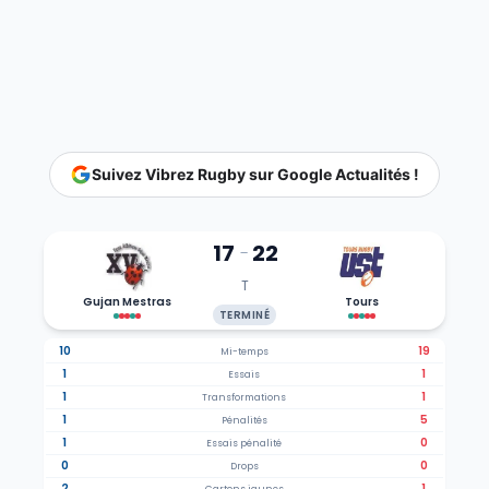
Suivez Vibrez Rugby sur Google Actualités !
17
22
-
T
Gujan Mestras
Tours
TERMINÉ
10
19
Mi-temps
1
1
Essais
1
1
Transformations
1
5
Pénalités
1
0
Essais pénalité
0
0
Drops
2
1