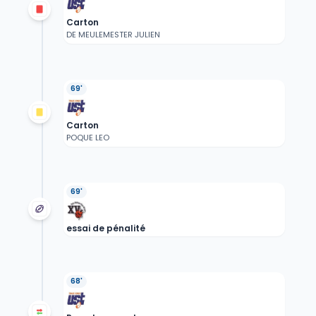
Carton
DE MEULEMESTER JULIEN
69'
Carton
POQUE LEO
69'
essai de pénalité
68'