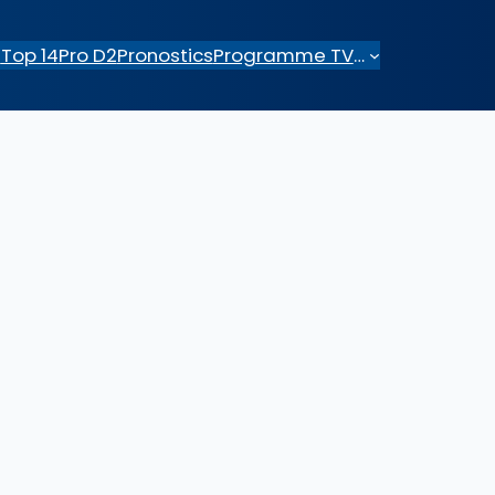
e
Top 14
Pro D2
Pronostics
Programme TV
…