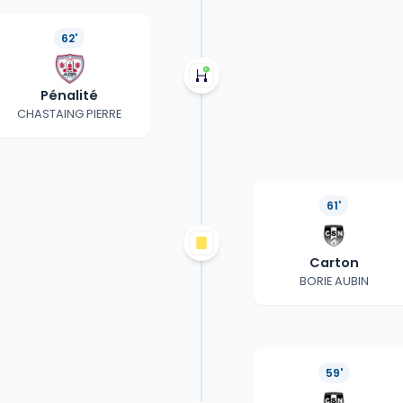
62'
Pénalité
CHASTAING PIERRE
61'
Carton
BORIE AUBIN
59'