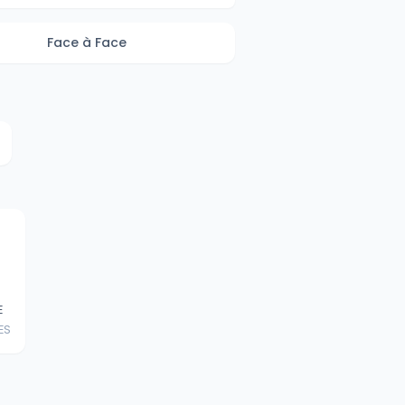
Face à Face
E
ES