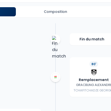
Composition
Fin du match
80'
Remplacement
GRACBLING ALEXANDR
TCHAFITCHADZE GEORG