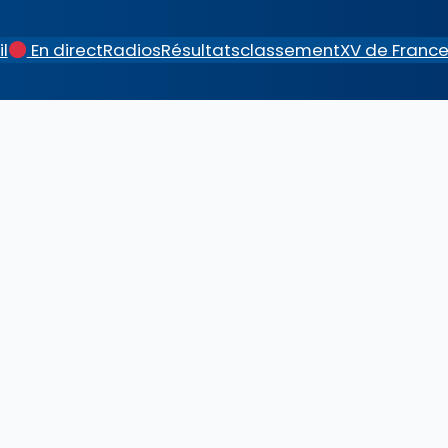
l
En direct
Radios
Résultats
classement
XV de Franc