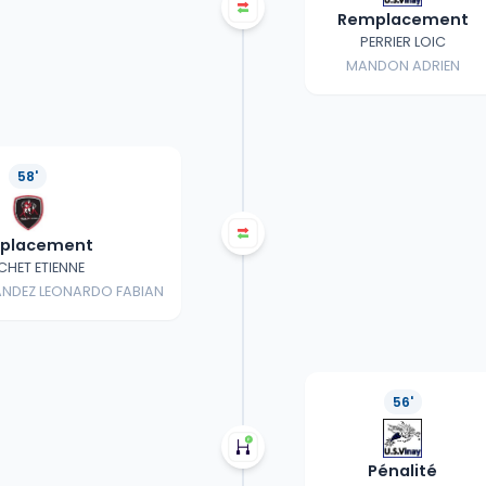
Remplacement
PERRIER LOIC
MANDON ADRIEN
58'
placement
CHET ETIENNE
NDEZ LEONARDO FABIAN
56'
Pénalité