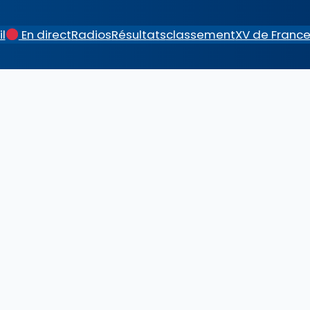
l
En direct
Radios
Résultats
classement
XV de Franc