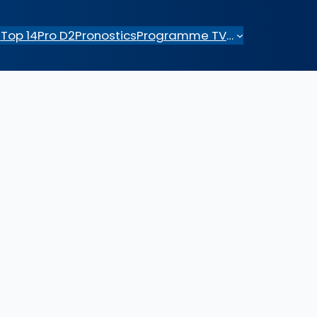
e
Top 14
Pro D2
Pronostics
Programme TV
…