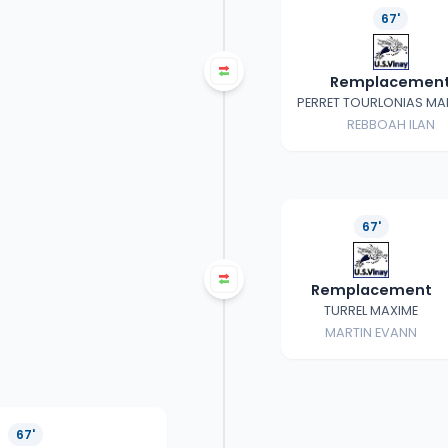
67'
Remplacemen
PERRET TOURLONIAS MA
REBBOAH ILAN
67'
Remplacement
TURREL MAXIME
MARTIN EVANN
67'