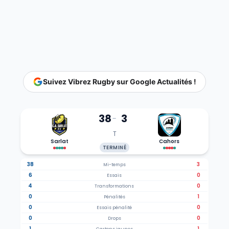
Suivez Vibrez Rugby sur Google Actualités !
38
3
-
T
Sarlat
Cahors
TERMINÉ
38
3
Mi-temps
6
0
Essais
4
0
Transformations
0
1
Pénalités
0
0
Essais pénalité
0
0
Drops
1
1