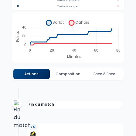
Cartons jaunes
0
1
Cartons rouges
Actions
Composition
Face à Face
Fin du match
74'