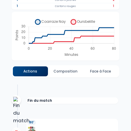
Cartons jaunes
1
1
Cartons rouges
Actions
Composition
Face à Face
Fin du match
80'