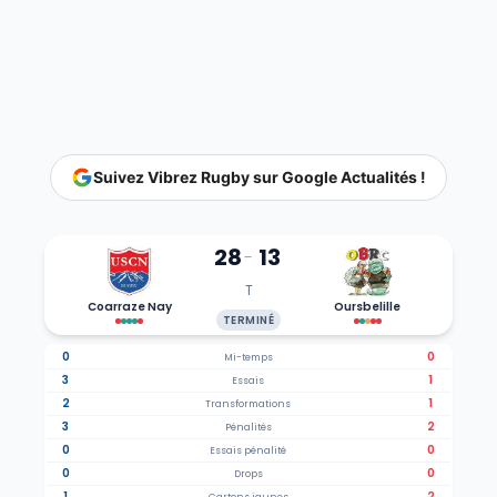
Suivez Vibrez Rugby sur Google Actualités !
28
13
-
T
Coarraze Nay
Oursbelille
TERMINÉ
0
0
Mi-temps
3
1
Essais
2
1
Transformations
3
2
Pénalités
0
0
Essais pénalité
0
0
Drops
1
2