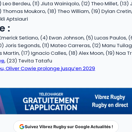
o Berdeu, (11) Jiuta Wainiqolo, (12) Theo Millet, (13) 
) Thomas Moukoro, (18) Theo William, (19) Dylan Cretin
li Aptsiauri
 :
 Emerick Setiano, (4) Ewan Johnson, (5) Lucas Paulos, 
(10) Joris Segonds, (11) Mateo Carreras, (12) Manu Tuila
as Martin, (17) Ignacio Calles, (18) Alex Moon, (19) Noa 
ye
, (23) Tevita Tatafu
ou, Oliver Cowie prolonge jusqu’en 2029
Suivez Vibrez Rugby sur Google Actualités !