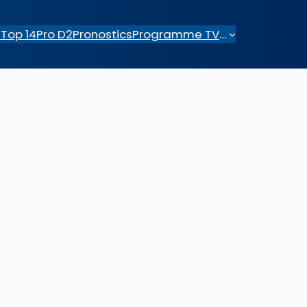
e
Top 14
Pro D2
Pronostics
Programme TV
…