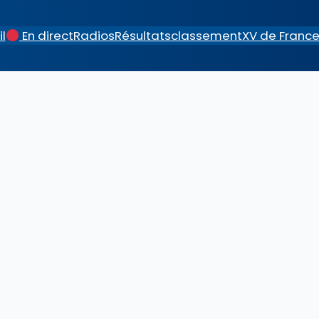
l
En direct
Radios
Résultats
classement
XV de Franc