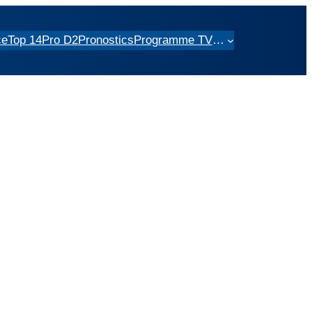
ce
Top 14
Pro D2
Pronostics
Programme TV
…