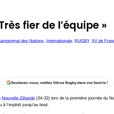
rès fier de l’équipe »
ampionnat des Nations
, 
Internationale
, 
RUGBY
, 
XV de Fran
Soutenez-nous, mettez Vibrez Rugby dans vos favoris !
a
Nouvelle-Zélande
(34-32) lors de la première journée du N
 à l’exploit jusqu’au bout.