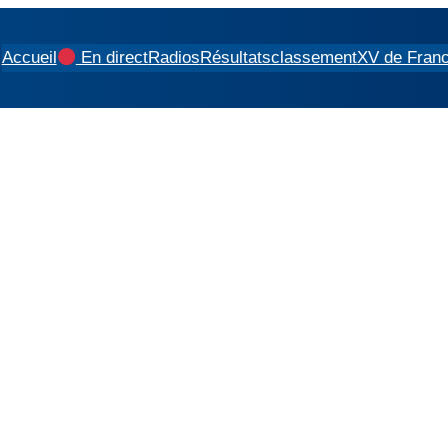
Accueil
En direct
Radios
Résultats
classement
XV de Fran