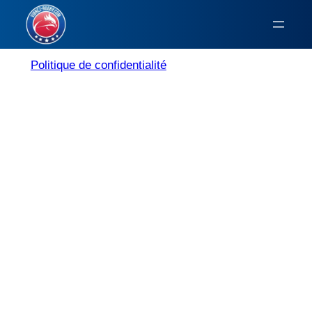
Aller
au
Programme TV
contenu
Politique de confidentialité