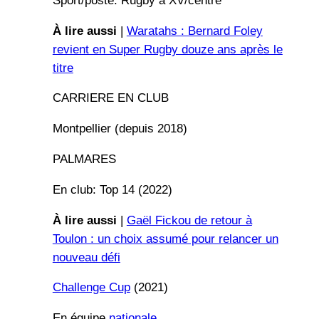
Sport/poste: Rugby à XV/centre
À lire aussi
|
Waratahs : Bernard Foley
revient en Super Rugby douze ans après le
titre
CARRIERE EN CLUB
Montpellier (depuis 2018)
PALMARES
En club: Top 14 (2022)
À lire aussi
|
Gaël Fickou de retour à
Toulon : un choix assumé pour relancer un
nouveau défi
Challenge Cup
(2021)
En équipe
nationale