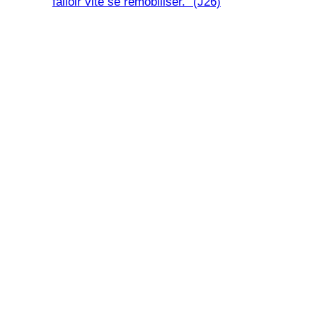
falloir vite se remobiliser." (J26)