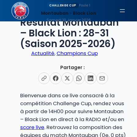
Aller
Poule 1
CHALLENGE CUP
au
Montauban - Black Lion
EN DIRECT
Résultat Montauban
contenu
Samedi 10 Janvier 2026
– Black Lion : 28-31
(Saison 2025-2026)
Actualité
, 
Champions Cup
Partager :
Bienvenue dans ce live consacré à la
compétition Challenge Cup, rendez vous
à partir de 14H00 pour suivre Montauban
– Black Lion en direct à la RADIO et/ou en
score live
. Retrouvez la composition des
équipes du match Montauban (0e, 0 pts)