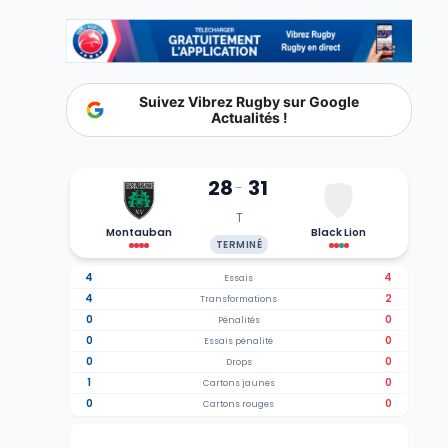
Suivez Vibrez Rugby sur Google
Actualités !
28
31
-
T
Montauban
Black Lion
TERMINÉ
4
4
Essais
4
2
Transformations
0
0
Pénalités
0
0
Essais pénalité
0
0
Drops
1
0
Cartons jaunes
0
0
Cartons rouges