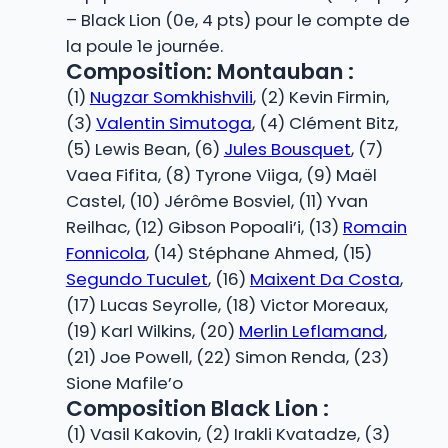
– Black Lion (0e, 4 pts) pour le compte de
la poule 1e journée.
Composition: Montauban :
(1)
Nugzar Somkhishvili
, (2) Kevin Firmin,
(3)
Valentin Simutoga
, (4) Clément Bitz,
(5) Lewis Bean, (6)
Jules Bousquet
, (7)
Vaea Fifita, (8) Tyrone Viiga, (9) Maël
Castel, (10) Jérôme Bosviel, (11) Yvan
Reilhac, (12) Gibson Popoali’i, (13)
Romain
Fonnicola
, (14) Stéphane Ahmed, (15)
Segundo Tuculet
, (16)
Maixent Da Costa
,
(17) Lucas Seyrolle, (18) Victor Moreaux,
(19) Karl Wilkins, (20)
Merlin Leflamand
,
(21) Joe Powell, (22) Simon Renda, (23)
Sione Mafile’o
Composition Black Lion :
(1) Vasil Kakovin, (2) Irakli Kvatadze, (3)