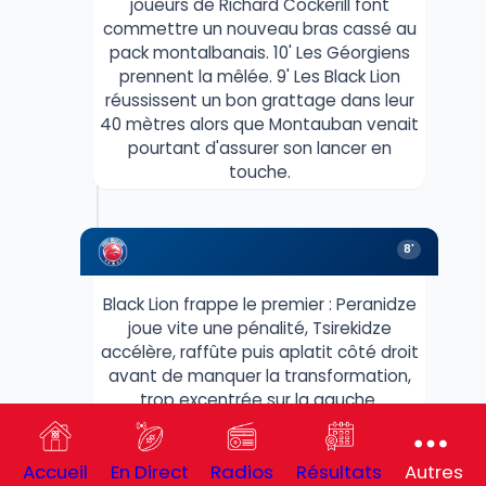
joueurs de Richard Cockerill font
commettre un nouveau bras cassé au
pack montalbanais. 10' Les Géorgiens
prennent la mêlée. 9' Les Black Lion
réussissent un bon grattage dans leur
40 mètres alors que Montauban venait
pourtant d'assurer son lancer en
touche.
8'
Black Lion frappe le premier : Peranidze
joue vite une pénalité, Tsirekidze
accélère, raffûte puis aplatit côté droit
avant de manquer la transformation,
trop excentrée sur la gauche.
Accueil
En Direct
Radios
Résultats
Autres
8'