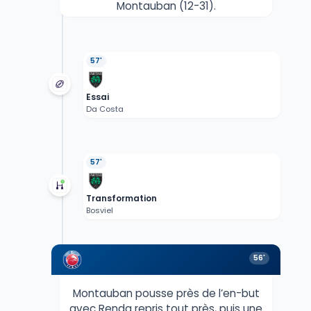
Montauban (12-31).
57'
Essai
Da Costa
57'
Transformation
Bosviel
56'
Montauban pousse près de l’en-but
avec Renda repris tout près, puis une