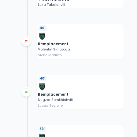
Luka Takaishvili
40'
Remplacement
Valentin Simutoga
Sione Mafile'o
40'
Remplacement
Nugzar Somkhishvili
Lucas Seyrolle
39'