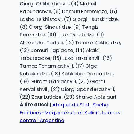
Giorgi Chkhartishvili, (4) Mikheil
Babunashvili, (5) Demuri Epremidze, (6)
Lasha Tsikhistavi, (7) Giorgi Tsutskiridze,
(8) Giorgi Sinauridze, (9) Tengiz
Peranidze, (10) Luka Tsirekidze, (11)
Alexander Todua, (12) Tornike Kakhoidze,
(13) Demuri Tapladze, (14) Akaki
Tabutsadze, (15) Luka Takaishvili, (16)
Tamaz Tchamiashvili, (17) Giga
Kobakhidze, (18) Kahkaber Darbaidze,
(19) Guram Ganiashvili, (20) Giorgi
Kervalishvili, (21) Giorgi Spanderashvili,
(22) Zaur Lutidze, (23) Shalva Aptsiauri
À lire aussi
|
Afrique du Sud : Sacha
Feinberg-Mngomezulu et Kolisi titulaires
contre l’Argentine