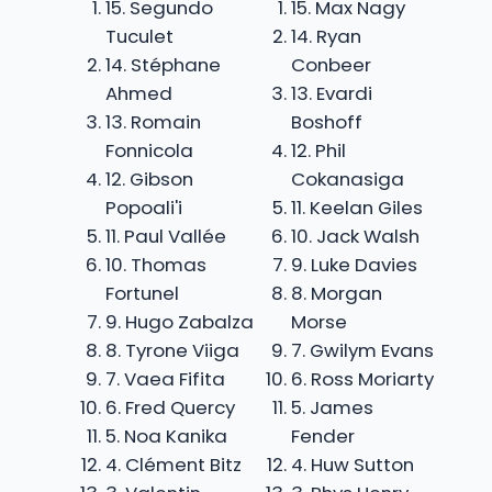
15. Segundo
15. Max Nagy
Tuculet
14. Ryan
14. Stéphane
Conbeer
Ahmed
13. Evardi
13. Romain
Boshoff
Fonnicola
12. Phil
12. Gibson
Cokanasiga
Popoali'i
11. Keelan Giles
11. Paul Vallée
10. Jack Walsh
10. Thomas
9. Luke Davies
Fortunel
8. Morgan
9. Hugo Zabalza
Morse
8. Tyrone Viiga
7. Gwilym Evans
7. Vaea Fifita
6. Ross Moriarty
6. Fred Quercy
5. James
5. Noa Kanika
Fender
4. Clément Bitz
4. Huw Sutton