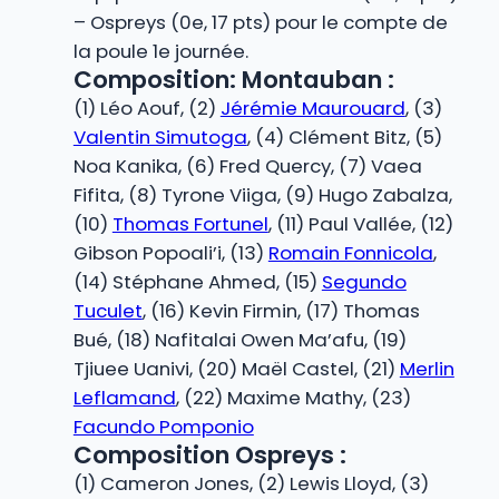
– Ospreys (0e, 17 pts) pour le compte de
la poule 1e journée.
Composition: Montauban :
(1) Léo Aouf, (2)
Jérémie Maurouard
, (3)
Valentin Simutoga
, (4) Clément Bitz, (5)
Noa Kanika, (6) Fred Quercy, (7) Vaea
Fifita, (8) Tyrone Viiga, (9) Hugo Zabalza,
(10)
Thomas Fortunel
, (11) Paul Vallée, (12)
Gibson Popoali’i, (13)
Romain Fonnicola
,
(14) Stéphane Ahmed, (15)
Segundo
Tuculet
, (16) Kevin Firmin, (17) Thomas
Bué, (18) Nafitalai Owen Ma’afu, (19)
Tjiuee Uanivi, (20) Maël Castel, (21)
Merlin
Leflamand
, (22) Maxime Mathy, (23)
Facundo Pomponio
Composition Ospreys :
(1) Cameron Jones, (2) Lewis Lloyd, (3)