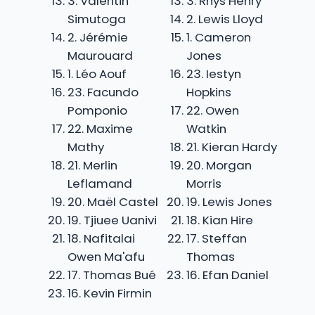
3. Valentin
3. Rhys Henry
Simutoga
2. Lewis Lloyd
2. Jérémie
1. Cameron
Maurouard
Jones
1. Léo Aouf
23. Iestyn
23. Facundo
Hopkins
Pomponio
22. Owen
22. Maxime
Watkin
Mathy
21. Kieran Hardy
21. Merlin
20. Morgan
Leflamand
Morris
20. Maël Castel
19. Lewis Jones
19. Tjiuee Uanivi
18. Kian Hire
18. Nafitalai
17. Steffan
Owen Ma'afu
Thomas
17. Thomas Bué
16. Efan Daniel
16. Kevin Firmin