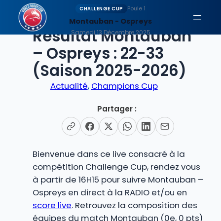
Aller
Poule 1
CHALLENGE CUP
au
Montauban - Ospreys
EN DIRECT
Résultat Montauban
contenu
Samedi 13 Décembre 2025
– Ospreys : 22-33
(Saison 2025-2026)
Actualité
, 
Champions Cup
Partager :
Bienvenue dans ce live consacré à la
compétition Challenge Cup, rendez vous
à partir de 16H15 pour suivre Montauban –
Ospreys en direct à la RADIO et/ou en
score live
. Retrouvez la composition des
équipes du match Montauban (0e, 0 pts)