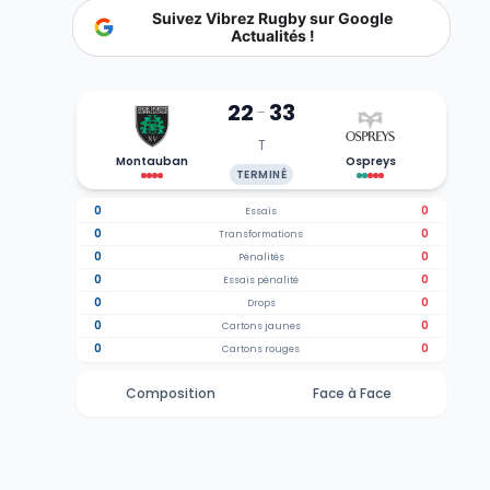
Suivez Vibrez Rugby sur Google
Actualités !
22
33
-
T
Montauban
Ospreys
TERMINÉ
0
0
Essais
0
0
Transformations
0
0
Pénalités
0
0
Essais pénalité
0
0
Drops
0
0
Cartons jaunes
0
0
Cartons rouges
Composition
Face à Face