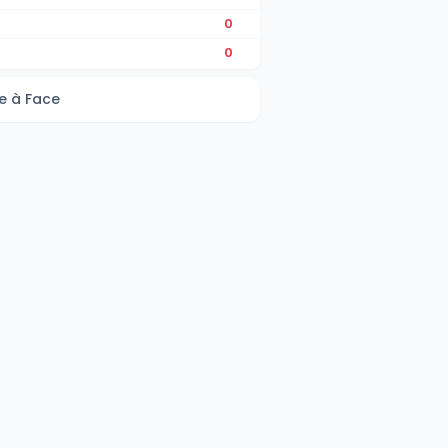
0
0
e à Face