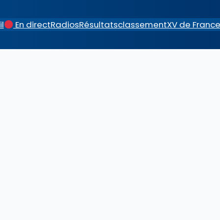
l
En direct
Radios
Résultats
classement
XV de Franc