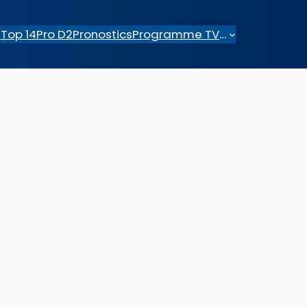
e
Top 14
Pro D2
Pronostics
Programme TV
…