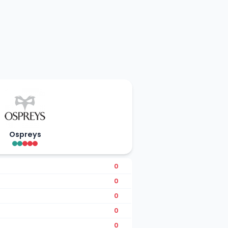
Ospreys
0
0
0
0
0