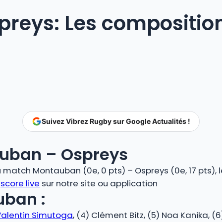
reys: Les compositio
Suivez Vibrez Rugby sur Google Actualités !
uban – Ospreys
match Montauban (0e, 0 pts) – Ospreys (0e, 17 pts), l
n
score live
sur notre site ou application
uban :
Valentin Simutoga
, (4) Clément Bitz, (5) Noa Kanika, (6