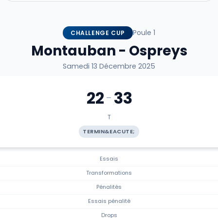
Poule 1
CHALLENGE CUP
Montauban - Ospreys
Samedi 13 Décembre 2025
22
33
-
T
TERMIN&EACUTE;
Essais
Transformations
Pénalités
Essais pénalité
Drops