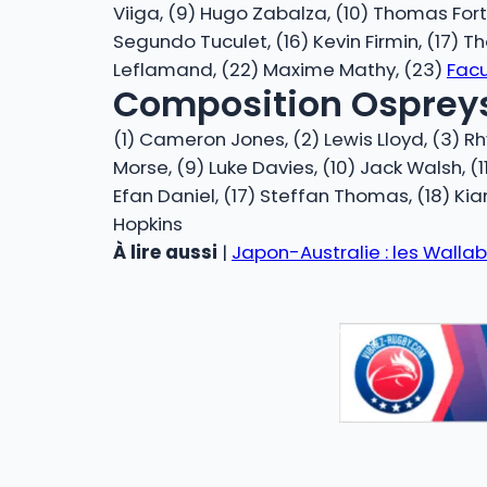
Viiga, (9) Hugo Zabalza, (10) Thomas Fortu
Segundo Tuculet, (16) Kevin Firmin, (17) Th
Leflamand, (22) Maxime Mathy, (23)
Fac
Composition Ospreys
(1) Cameron Jones, (2) Lewis Lloyd, (3) R
Morse, (9) Luke Davies, (10) Jack Walsh, (1
Efan Daniel, (17) Steffan Thomas, (18) Kia
Hopkins
À lire aussi
|
Japon-Australie : les Walla