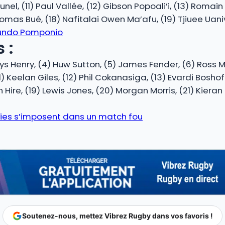
nel, (11) Paul Vallée, (12) Gibson Popoali’i, (13) Romai
omas Bué, (18) Nafitalai Owen Ma’afu, (19) Tjiuee Uanivi
undo Pomponio
 :
hys Henry, (4) Huw Sutton, (5) James Fender, (6) Ross 
1) Keelan Giles, (12) Phil Cokanasiga, (13) Evardi Bosho
n Hire, (19) Lewis Jones, (20) Morgan Morris, (21) Kiera
bies s’imposent dans un match fou
Soutenez-nous, mettez Vibrez Rugby dans vos favoris !