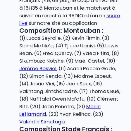
Français (4e, 68 pts), le coup d’envoi est
à 16H35 à Montauban et le match est à
suivre en direct à la RADIO et/ou en
score
live
sur notre site ou application
Composition: Montauban :
(1) Lucas Seyrolle, (2) Kevin Firmin, (3)
Sione Mafile’o, (4) Tjiuee Uanivi, (5) Lewis
Bean, (6) Fred Quercy, (7) Vaea Fifita, (8)
Sikumbuzo Notshe, (9) Maël Castel, (10)
Jérôme Bosviel
, (11) Asaeli Pacolo Gade,
(12) Simon Renda, (13) Maxime Espeut,
(14) Josua Vici, (15) Jean Seux, (16)
Vakhtang Jintcharadze, (17) Thomas Bué,
(18) Nafitalai Owen Ma’afu, (19) Clément
Bitz, (20) Jean Penetro, (21)
Merlin
Leflamand
, (22) Yvan Reilhac, (23)
Valentin Simutoga
Composition Stade Français :