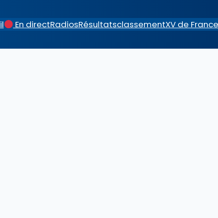
l
En direct
Radios
Résultats
classement
XV de Franc