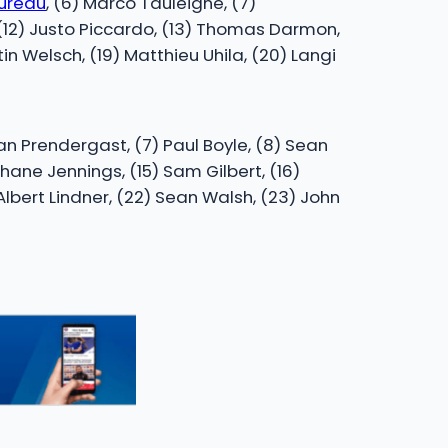
lureau
, (6) Marco Tauleigne, (7)
, (12) Justo Piccardo, (13) Thomas Darmon,
tin Welsch, (19) Matthieu Uhila, (20) Langi
ian Prendergast, (7) Paul Boyle, (8) Sean
Shane Jennings, (15) Sam Gilbert, (16)
 Albert Lindner, (22) Sean Walsh, (23) John