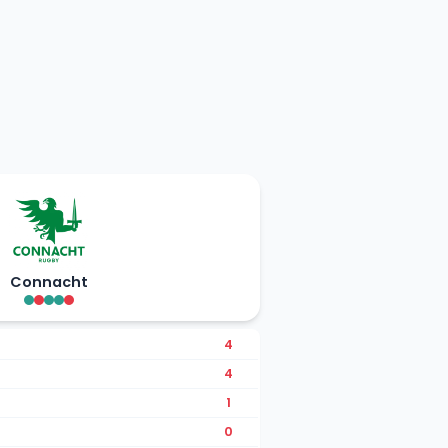
Connacht
4
4
1
0