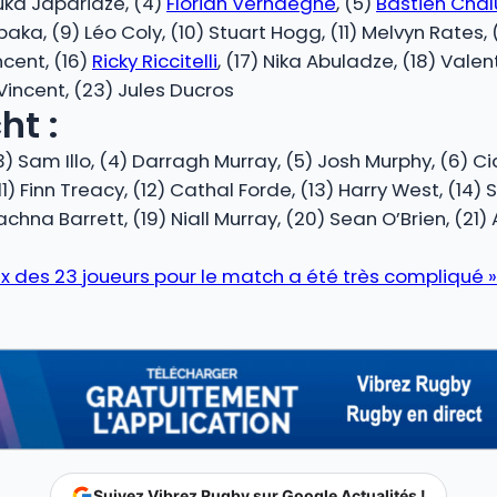
Luka Japaridze, (4)
Florian Verhaeghe
, (5)
Bastien Cha
baka, (9) Léo Coly, (10) Stuart Hogg, (11) Melvyn Rates
ncent, (16)
Ricky Riccitelli
, (17) Nika Abuladze, (18) Valen
 Vincent, (23) Jules Ducros
t :
(3) Sam Illo, (4) Darragh Murray, (5) Josh Murphy, (6) C
1) Finn Treacy, (12) Cathal Forde, (13) Harry West, (14) 
achna Barrett, (19) Niall Murray, (20) Sean O’Brien, (21)
hoix des 23 joueurs pour le match a été très compliqué »
Suivez Vibrez Rugby sur Google Actualités !