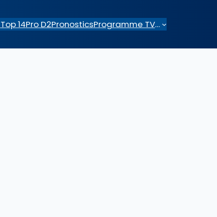
e
Top 14
Pro D2
Pronostics
Programme TV
…