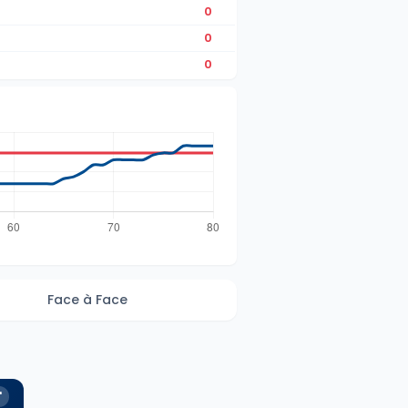
0
0
0
Face à Face
'