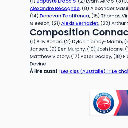
(1)
Baptiste Erdocio
, (2) Lyam Akrab, (3) 
Alexandre Bécognée
, (8) Alexander Masi
(14)
Donovan Taofifenua
, (15) Thomas Vi
Gleeson, (21)
Alexis Bernadet
, (22) Arthur
Composition Connach
(1) Billy Bohan, (2) Dylan Tierney-Martin, 
Jansen, (9) Ben Murphy, (10) Josh Ioane, (1
Matthew Victory, (17) Peter Dooley, (18) Fi
Devine
À lire aussi
|
Les Kiss (Australie) : « Le c