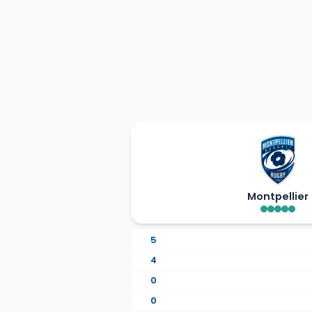
Montpellier
5
4
0
0