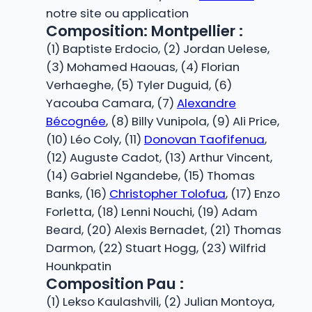
notre site ou application
Composition: Montpellier :
(1) Baptiste Erdocio, (2) Jordan Uelese,
(3) Mohamed Haouas, (4) Florian
Verhaeghe, (5) Tyler Duguid, (6)
Yacouba Camara, (7)
Alexandre
Bécognée
, (8) Billy Vunipola, (9) Ali Price,
(10) Léo Coly, (11)
Donovan Taofifenua
,
(12) Auguste Cadot, (13) Arthur Vincent,
(14) Gabriel Ngandebe, (15) Thomas
Banks, (16)
Christopher Tolofua
, (17) Enzo
Forletta, (18) Lenni Nouchi, (19) Adam
Beard, (20) Alexis Bernadet, (21) Thomas
Darmon, (22) Stuart Hogg, (23) Wilfrid
Hounkpatin
Composition Pau :
(1) Lekso Kaulashvili, (2) Julian Montoya,