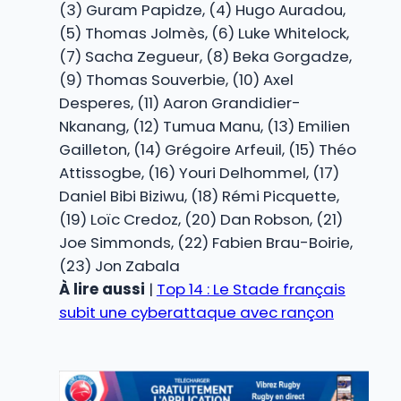
(3) Guram Papidze, (4) Hugo Auradou,
(5) Thomas Jolmès, (6) Luke Whitelock,
(7) Sacha Zegueur, (8) Beka Gorgadze,
(9) Thomas Souverbie, (10) Axel
Desperes, (11) Aaron Grandidier-
Nkanang, (12) Tumua Manu, (13) Emilien
Gailleton, (14) Grégoire Arfeuil, (15) Théo
Attissogbe, (16) Youri Delhommel, (17)
Daniel Bibi Biziwu, (18) Rémi Picquette,
(19) Loïc Credoz, (20) Dan Robson, (21)
Joe Simmonds, (22) Fabien Brau-Boirie,
(23) Jon Zabala
À lire aussi
|
Top 14 : Le Stade français
subit une cyberattaque avec rançon