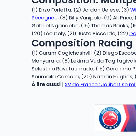
(1) Enzo Forletta, (2) Jordan Uelese, (3)
Wi
Bécognée
, (8) Billy Vunipola, (9) Ali Pr
Gabriel Ngandebe, (15) Thomas Banks, (1
(20) Léo Coly, (21) Justo Piccardo, (22)
Do
Composition Racing 
(1) Guram Gogichashvili, (2) Diego Escobar
Manyarara, (8) Lekima Vuda Tagitagivalu, 
Selestino Ravutaumada, (15) Geronimo Pris
Soumaila Camara, (20) Nathan Hughes, (21
À lire aussi
|
XV de France : Jalibert se re