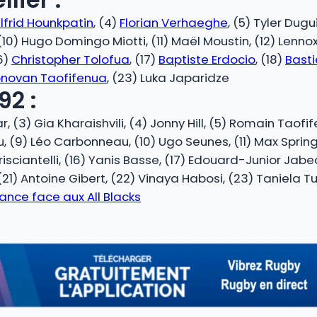
lfrid Hounkpatin
, (4)
Florian Verhaeghe
, (5) Tyler Dug
ice, (10) Hugo Domingo Miotti, (11) Maël Moustin, (12) Le
6)
Christopher Tolofua
, (17)
Baptiste Erdocio
, (18)
Bast
novan Taofifenua
, (23) Luka Japaridze
92 :
, (3) Gia Kharaishvili, (4) Jonny Hill, (5) Romain Taof
(9) Léo Carbonneau, (10) Ugo Seunes, (11) Max Spring, 
ciantelli, (16) Yanis Basse, (17) Edouard-Junior Jabe
) Antoine Gibert, (22) Vinaya Habosi, (23) Taniela T
lance face aux All Blacks