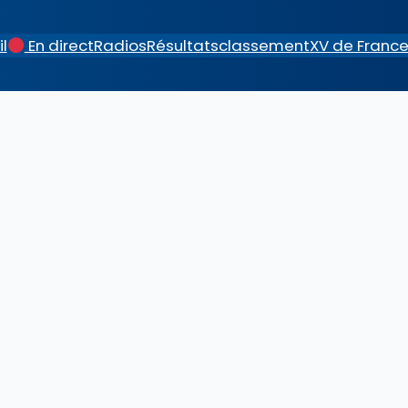
l
En direct
Radios
Résultats
classement
XV de Franc