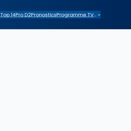
e
Top 14
Pro D2
Pronostics
Programme TV
…