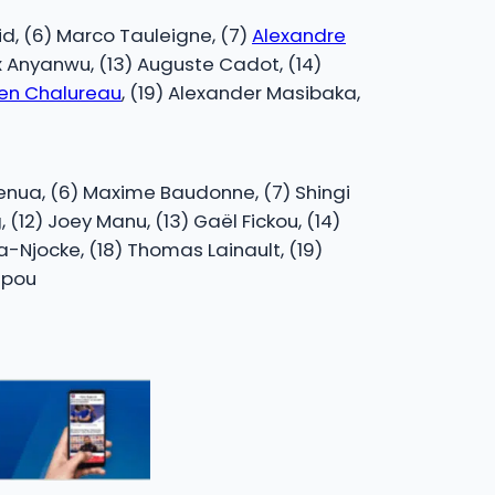
uid, (6) Marco Tauleigne, (7)
Alexandre
nnox Anyanwu, (13) Auguste Cadot, (14)
ien Chalureau
, (19) Alexander Masibaka,
ifenua, (6) Maxime Baudonne, (7) Shingi
(12) Joey Manu, (13) Gaël Fickou, (14)
a-Njocke, (18) Thomas Lainault, (19)
upou