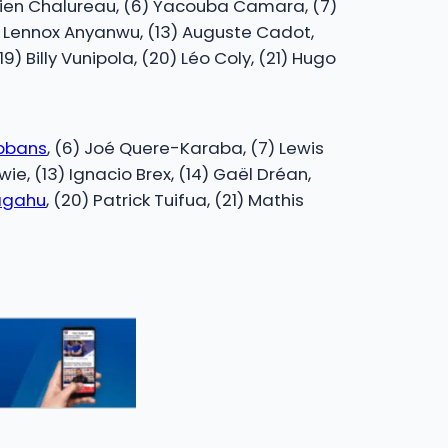
stien Chalureau, (6) Yacouba Camara, (7)
12) Lennox Anyanwu, (13) Auguste Cadot,
9) Billy Vunipola, (20) Léo Coly, (21) Hugo
ibbans
, (6) Joé Quere-Karaba, (7) Lewis
owie, (13) Ignacio Brex, (14) Gaël Dréan,
agahu
, (20) Patrick Tuifua, (21) Mathis