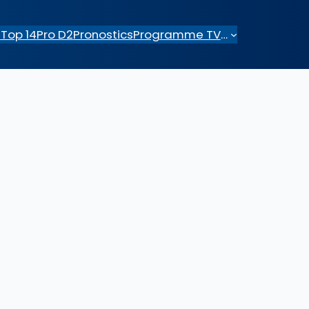
e
Top 14
Pro D2
Pronostics
Programme TV
…