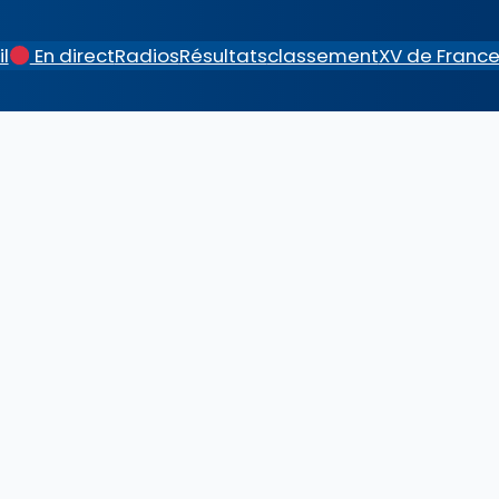
l
En direct
Radios
Résultats
classement
XV de Franc