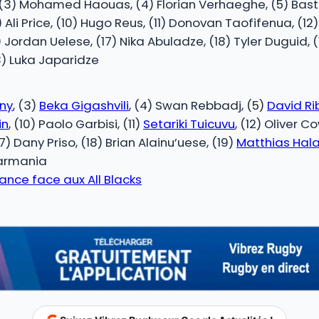
ua, (3) Mohamed Haouas, (4) Florian Verhaeghe, (5) Ba
 Ali Price, (10) Hugo Reus, (11) Donovan Taofifenua, (
Jordan Uelese, (17) Nika Abuladze, (18) Tyler Duguid, (1
3) Luka Japaridze
:
ny
, (3)
Beka Gigashvili
, (4) Swan Rebbadj, (5)
David R
in
, (10) Paolo Garbisi, (11)
Setariki Tuicuvu
, (12) Oliver C
) Dany Priso, (18) Brian Alainu’uese, (19)
Matthias Hal
Narmania
lance face aux All Blacks