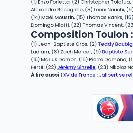
(1) Enzo Forletta, (2) Christopher Tolof
Alexandre Bécognée, (8) Lenni Nouchi, (9)
(14) Maël Moustin, (15) Thomas Banks, (16) 
Domingo Miotti, (22) Thomas Vincent, (2
Composition Toulon 
(1) Jean-Baptiste Gros, (2)
Teddy Baubig
Ludlam, (8) Zach Mercer, (9)
Baptiste Ser
(15) Marius Domon, (16) Pierre Damond, (17
Ferté, (22)
Jérémy Sinzelle
, (23) Nikoloz 
À lire aussi
|
XV de France : Jalibert se re